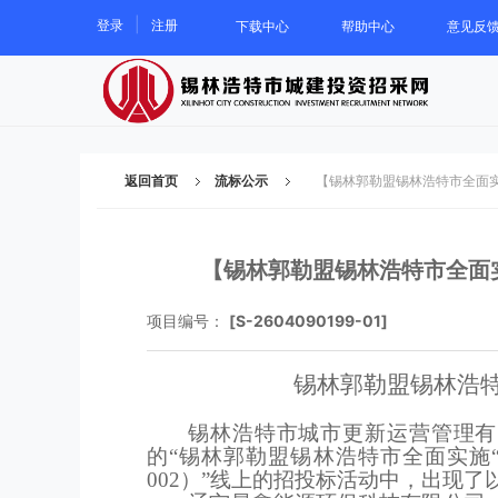
|
登录
注册
下载中心
帮助中心
意见反
返回首页
流标公示
【锡林郭勒盟锡林浩特市全面实
【锡林郭勒盟锡林浩特市全面实
项目编号：
[S-2604090199-01]
锡林郭勒盟锡林浩
锡林浩特市城市更新运营管理有
的
“锡林郭勒盟锡林浩特市全面实施“瓶
002）”线上的招投标活动中，出现了