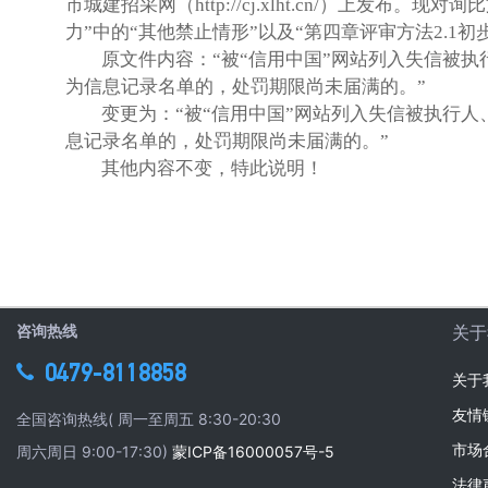
市城建招采网（
http://cj.xlht.cn/）上发布
。现对询比
力”中的“其他禁止情形”以及“第四章评审方法2.1
原文件内容：
“被“信用中国”网站列入失信被
为信息记录名单的，处罚期限尚未届满的。”
变更为：
“被“信用中国”网站列入失信被执行
息记录名单的，处罚期限尚未届满的。”
其他内容不变，特此说明！
咨询热线
关于
0479-8118858
关于
友情
全国咨询热线( 周一至周五 8:30-20:30
市场
周六周日 9:00-17:30)
蒙ICP备16000057号-5
法律