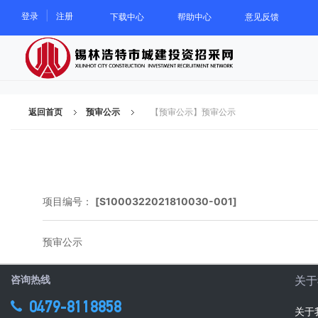
|
登录
注册
下载中心
帮助中心
意见反馈
返回首页
预审公示
【预审公示】预审公示
项目编号：
[S1000322021810030-001]
预审公示
咨询热线
关于
0479-8118858
关于